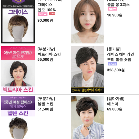
그레이스
볼륨 뽕 3피스
인모 100%
10,900원
90,000원
[부분가발]
[통가발]
빅토리아 스킨
레이스 헤어라인
55,000원
뿌리 볼륨 숏펌
328,500원
[부분가발]
[엄마가발]
헬렌 스킨
에스더
51,500원
69,000원