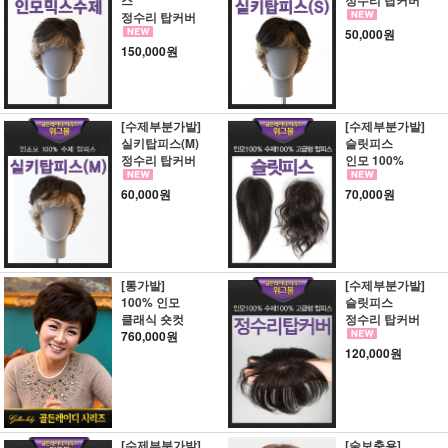
스
정수리 탑커버
정수리 탑커버
50,000원
150,000원
[수제부분가발]
[수제부분가발]
실키탑피스(M)
슬릿피스
정수리 탑커버
인모 100%
60,000원
70,000원
[통가발]
[수제부분가발]
100% 인모
슬릿피스
클래식 숏컷
정수리 탑커버
760,000원
120,000원
[수제부분가발]
[숱보충용]