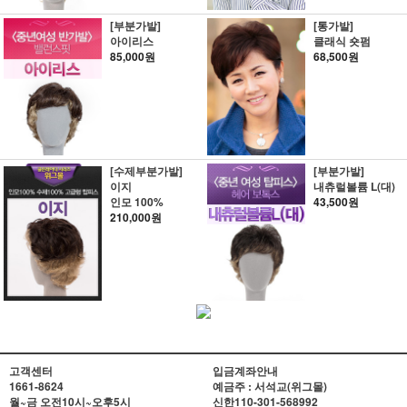
[부분가발]
[통가발]
아이리스
클래식 숏펌
85,000원
68,500원
[수제부분가발]
[부분가발]
이지
내츄럴볼륨 L(대)
인모 100%
43,500원
210,000원
고객센터
입금계좌안내
1661-8624
예금주 : 서석교(위그몰)
월~금 오전10시~오후5시
신한
110-301-568992