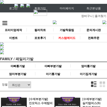
로그인
회원가입
마이페이지
최근본상품
장바구니
|
즐겨찾기
프리미엄제작
컬러차트
가발착용팁
문의게시판
이벤트
포토후기
커스텀메이드
전화주문
FAMILY / 패밀리가발
아빠통가발
아빠부분가발
엄마통가발
엄마부분가발
아기통가발
아기집게가발
정렬
[수제부분가발]
[수제부분가발]
인모믹스 수제탑피
실키탑피스(S)