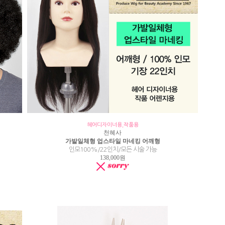
헤어디자이너용,작품용
천혜사
가발일체형 업스타일 마네킹 어깨형
인모100%/22인치/모든 시술 가능
138,000원