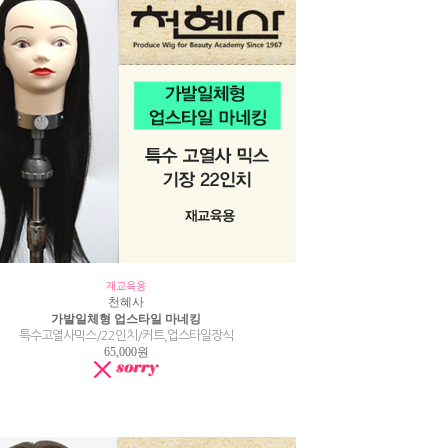
재교육용
천혜사
가발일체형 업스타일 마네킹
특수고열사믹스/22인치/커트,업스타일장식
65,000원