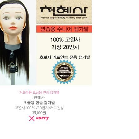
커트전용,초급용 연습 캡가발
천혜사
초급용 연습 캡가발
고열사100%/20인치/커트전용
35,000원