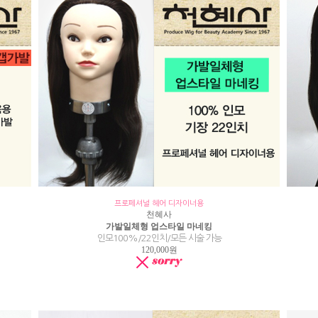
프로페셔널 헤어 디자이너용
천혜사
가발일체형 업스타일 마네킹
인모100%/22인치/모든 시술 가능
120,000원