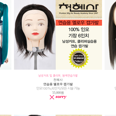
남성커트 및 클리퍼, 염색연습가발
천혜사
연습용 옐로우 캡가발
인모100%/6인치/모든 시술 가능
55,000원