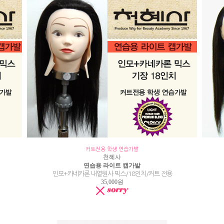
커트전용 학생 연습가발
천혜사
연습용 라이트 캡가발
인모+카네카론 내열원사 믹스/18인치/커트 전용
35,000원