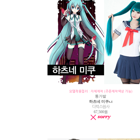
모델착용컬러 : 자체제작 (주문제작색상 가능)
통가발
하츠네 미쿠s.t
디럭스원사
67,500원