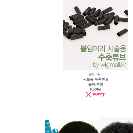
붙임머리
시술용 수축튜브
블랙/투명
8,000원