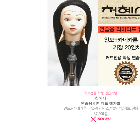
커트전용 학생 연습가발
천혜사
연습용 리미티드 캡가발
인모+카네카론 내열원사 믹스/20인치/커트 전용
37,500원