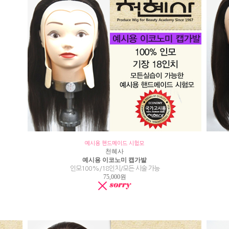
예시용 핸드메이드 시험모
천혜사
예시용 이코노미 캡가발
인모100%/18인치/모든 시술 가능
75,000원