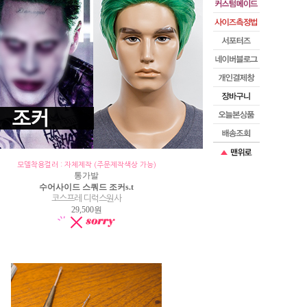
모델착용컬러 : 자체제작 (주문제작색상 가능)
통가발
수어사이드 스쿼드 조커s.t
코스프레 디럭스원사
29,500원