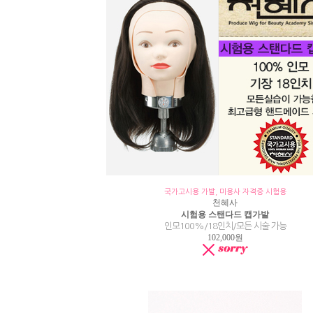
국가고시용 가발, 미용사 자격증 시험용
천혜사
시험용 스탠다드 캡가발
인모100%/18인치/모든 시술 가능
102,000원