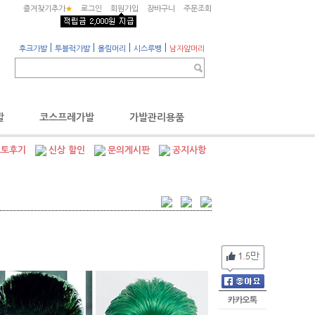
즐겨찾기추가
★
로그인
회원가입
장바구니
주문조회
|
|
|
|
후크가발
투블럭가발
올림머리
시스루뱅
남자앞머리
발
코스프레가발
가발관리용품
포토후기
신상 할인
문의게시판
공지사항