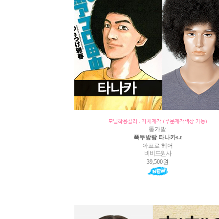
모델착용컬러 : 자체제작 (주문제작색상 가능)
통가발
폭두방랑 타나카s.t
아프로 헤어
비비드원사
39,500원