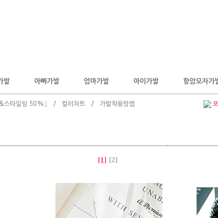
가발
아빠가발
엄마가발
아이가발
항암모자가
&스타일링 50%↓
/
컬러차트
/
가발착용방법
[1]
[2]