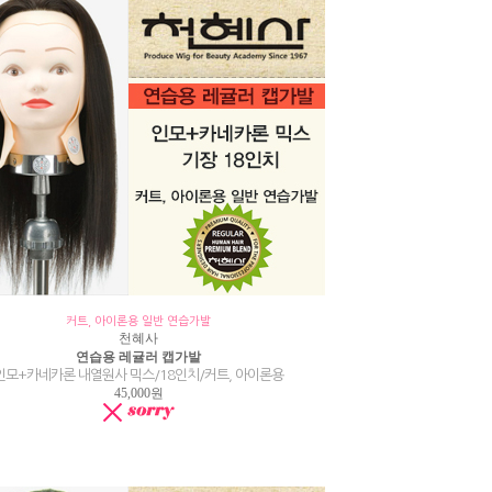
커트, 아이론용 일반 연습가발
천혜사
연습용 레귤러 캡가발
인모+카네카론 내열원사 믹스/18인치/커트, 아이론용
45,000원