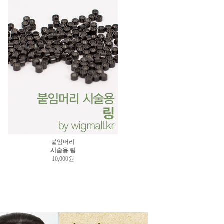
붙임머리
시술용 링
10,000원