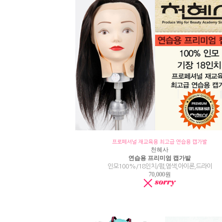
프로페셔널 재교육용 최고급 연습용 캡가발
천혜사
연습용 프리미엄 캡가발
인모100%/18인치/펌,염색,아이론,드라이
70,000원