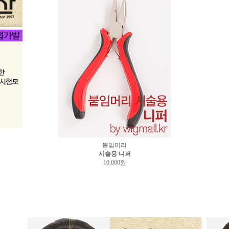
붙임머리
시술용 니퍼
10,000원