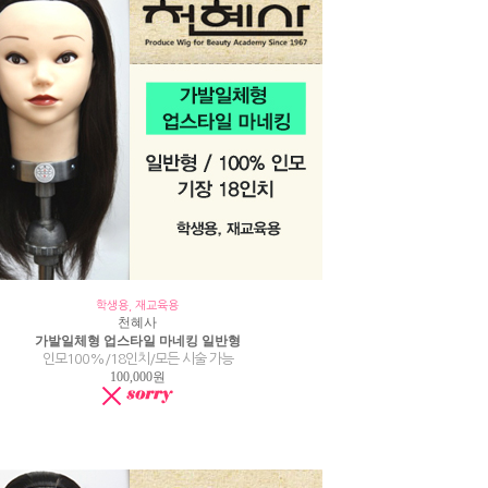
학생용, 재교육용
천혜사
가발일체형 업스타일 마네킹 일반형
인모100%/18인치/모든 시술 가능
100,000원