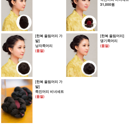
31,000원
[한복 올림머리 가
[한복 올림머리]
발]
댕기쪽머리
낭자쪽머리
(품절)
(품절)
[한복 올림머리 가
발]
쪽진머리 비녀세트
(품절)