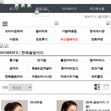
로그인
회원가입
마이페이지
최근본상품
장바구니
|
즐겨찾기
프리미엄제작
컬러차트
가발착용팁
문의게시판
이벤트
포토후기
커스텀메이드
전화주문
WOMEN'S / 한복올림머리
통가발
반가발
붙임머리피스
탑커버피스
앞머리
묶음&집게달비
똥머리&당고
로프가발
한복올림머리
자동&바나나핀
악세사리가발
세트할인
정렬
20,000원
[한복 올림머리 가
발]
쪽진머리 비녀세트