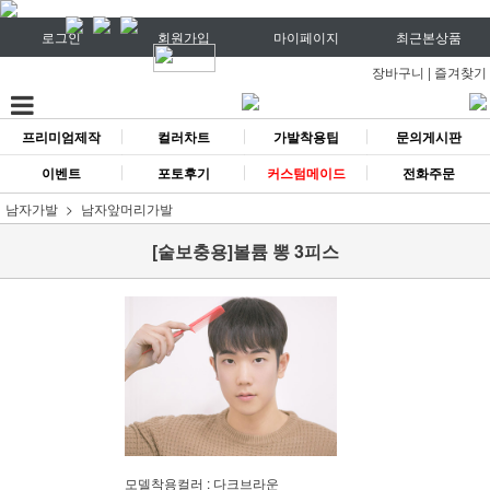
로그인
회원가입
마이페이지
최근본상품
장바구니
|
즐겨찾기
프리미엄제작
컬러차트
가발착용팁
문의게시판
이벤트
포토후기
커스텀메이드
전화주문
남자가발
남자앞머리가발
[숱보충용]볼륨 뽕 3피스
모델착용컬러 : 다크브라운