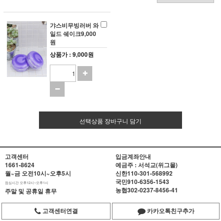
갸스비무빙러버 와
일드 쉐이크9,000
원
상품가 : 9,000원
선택상품 장바구니 담기
고객센터
입금계좌안내
1661-8624
예금주 : 서석교(위그몰)
월~금 오전10시~오후5시
신한
110-301-568992
국민
910-6356-1543
점심시간 오후12시~오후1시
농협
302-0237-8456-41
주말 및 공휴일 휴무
고객센터연결
카카오톡친구추가