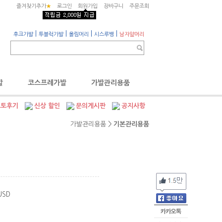
즐겨찾기추가
★
로그인
회원가입
장바구니
주문조회
|
|
|
|
후크가발
투블럭가발
올림머리
시스루뱅
남자앞머리
발
코스프레가발
가발관리용품
포토후기
신상 할인
문의게시판
공지사항
가발관리용품
>
기본관리용품
 USD