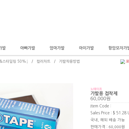
가발
아빠가발
엄마가발
아이가발
항암모자가
&스타일링 50%↓
/
컬러차트
/
가발착용방법
노테이프
가발용 접착제
60,000원
Item Code :
Sales Price : $ 51.28
국내, 해외 배송 가능
판매가격 :
60,000
원