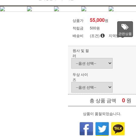
55,000
상품가
원
적립금
500원
관련상품
배송비
(조건)
지역별
원사 및 컬
러
두상 사이
즈
0
원
총 상품 금액
상품이 품절되었습니다.