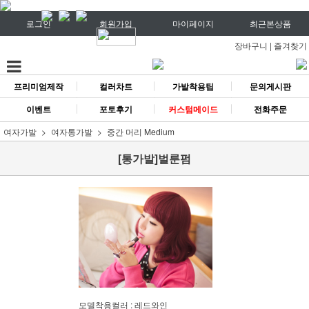
로그인
회원가입
마이페이지
최근본상품
장바구니
|
즐겨찾기
프리미엄제작
컬러차트
가발착용팁
문의게시판
이벤트
포토후기
커스텀메이드
전화주문
여자가발
여자통가발
중간 머리 Medium
[통가발]벌룬펌
모델착용컬러 : 레드와인