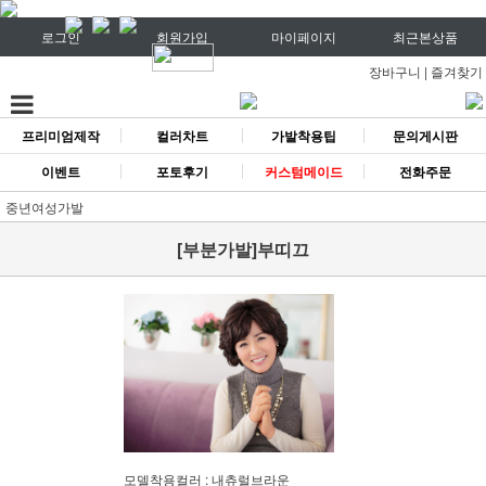
로그인
회원가입
마이페이지
최근본상품
장바구니
|
즐겨찾기
프리미엄제작
컬러차트
가발착용팁
문의게시판
이벤트
포토후기
커스텀메이드
전화주문
중년여성가발
[부분가발]부띠끄
모델착용컬러 : 내츄럴브라운