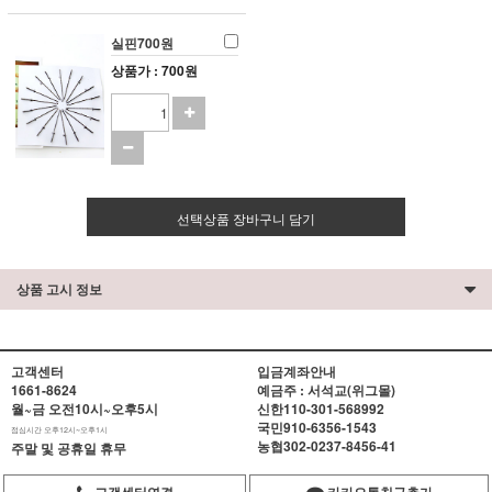
실핀700원
상품가 : 700원
선택상품 장바구니 담기
상품 고시 정보
고객센터
입금계좌안내
1661-8624
예금주 : 서석교(위그몰)
월~금 오전10시~오후5시
신한
110-301-568992
국민
910-6356-1543
점심시간 오후12시~오후1시
농협
302-0237-8456-41
주말 및 공휴일 휴무