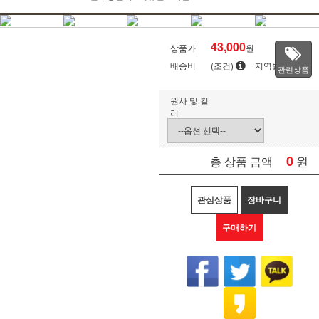
43,000
상품가
원
배송비
(조건)
지역별
관련상품
원사 및 컬
러
0
원
총 상품 금액
관심상품
장바구니
구매하기