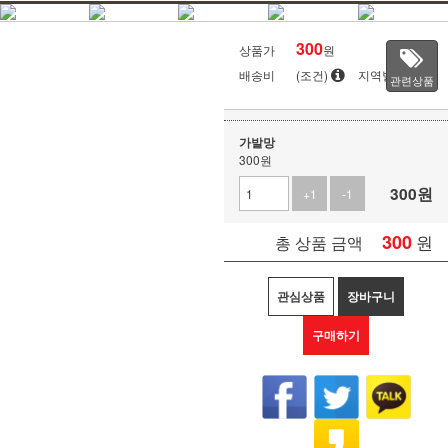
300
상품가
원
배송비
(조건)
지역별
관련상품
가발망
300원
300
원
+1
-1
300
원
총 상품 금액
관심상품
장바구니
구매하기