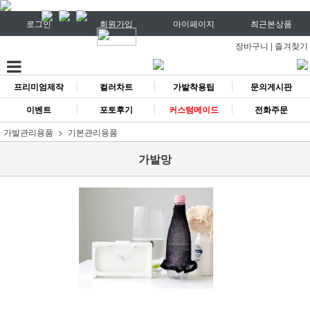
로그인
회원가입
마이페이지
최근본상품
장바구니
|
즐겨찾기
프리미엄제작
컬러차트
가발착용팁
문의게시판
이벤트
포토후기
커스텀메이드
전화주문
가발관리용품
기본관리용품
가발망