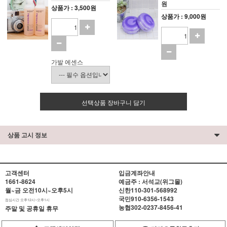
원
상품가 : 3,500원
상품가 : 9,000원
가발 에센스
선택상품 장바구니 담기
상품 고시 정보
고객센터
입금계좌안내
1661-8624
예금주 : 서석교(위그몰)
월~금 오전10시~오후5시
신한
110-301-568992
국민
910-6356-1543
점심시간 오후12시~오후1시
농협
302-0237-8456-41
주말 및 공휴일 휴무