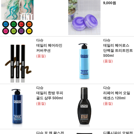
9,000원
다슈
다슈
데일리 헤어라인
데일리 헤어로스
커버쿠션
단백질 트리트먼트
500ml
(품절)
(품절)
다슈
다슈
데일리 한방 두피
리페어 헤어 오일
골드 샴푸 500ml
에센스 120ml
(품절)
(품절)
다슈 포 맨 왁스전
디톡시파이 모발전