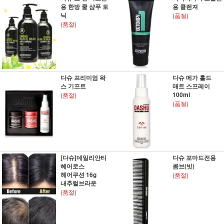
용 한방 쿨 샴푸 토
용 클렌져
닉
(품절)
(품절)
다슈 프리미엄 왁
다슈 메가 홀드
스 기프트
매트 스프레이
100ml
(품절)
(품절)
[다슈]데일리안티
다슈 포마드전용
헤어로스
콤브(빗)
헤어쿠션 16g
(품절)
내추럴브라운
(품절)