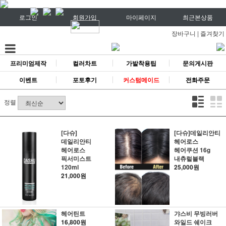
로그인
회원가입
마이페이지
최근본상품
장바구니
|
즐겨찾기
프리미엄제작
컬러차트
가발착용팁
문의게시판
이벤트
포토후기
커스텀메이드
전화주문
정렬
[다슈]
[다슈]데일리안티
데일리안티
헤어로스
헤어로스
헤어쿠션 16g
픽서미스트
내츄럴블랙
120ml
25,000원
21,000원
헤어틴트
갸스비 무빙러버
16,800원
와일드 쉐이크