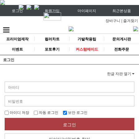
로그인
회원가입
마이페이지
최근본상품
장바구니
|
즐겨찾기
프리미엄제작
컬러차트
가발착용팁
문의게시판
이벤트
포토후기
커스텀메이드
전화주문
로그인
한글 자판 열기
아이디 저장
자동 로그인
보안 로그인
로그인