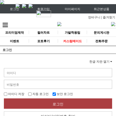
로그인
회원가입
마이페이지
최근본상품
장바구니
|
즐겨찾기
프리미엄제작
컬러차트
가발착용팁
문의게시판
이벤트
포토후기
커스텀메이드
전화주문
로그인
한글 자판 열기
아이디 저장
자동 로그인
보안 로그인
로그인